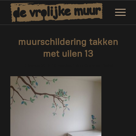
muurschildering takken
met uilen 13
/
/
12 februari 2019
0 Reacties
door
Corne van Berkel