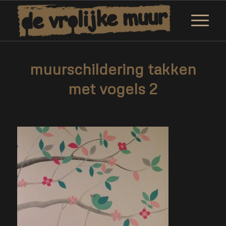
muurschildering takken
met vogels 2
/
/
12 februari 2019
0 Reacties
door
Corne van Berkel