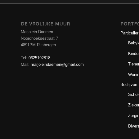
DE VROLIJKE MUUR
PORTF
Marjolein Daemen
Particulier
Noordhoeksestraat 7
Baby
4891PM Rijsbergen
Kinde
Tel:
0625192818
Tiene
Mail:
marjoleindaemen@gmail.com
Wonin
Bedrijven
Schol
Zieke
Zorgin
Diver