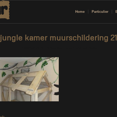
Home
Particulier
jungle kamer muurschildering 2
/
/
12 februari 2019
0 Reacties
door
Corne van Berkel
tuk