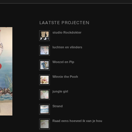
LAATSTE PROJECTEN
studio Rockdokter
luchten en vlinders
Woezel en Pip
Winnie the Pooh
jungle girl
Strand
Raad eens hoeveel ik van je hou