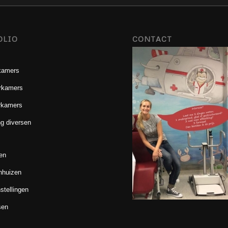
OLIO
CONTACT
kamers
rkamers
rkamers
g diversen
en
nhuizen
stellingen
sen