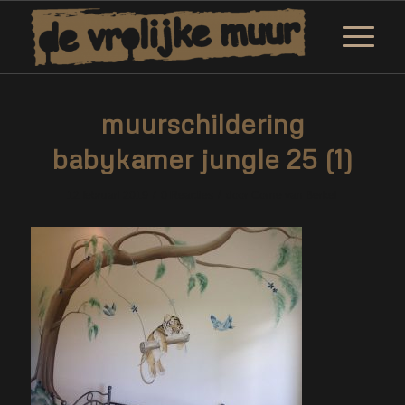
muurschildering
babykamer jungle 25 (1)
/
/
12 februari 2019
0 Reacties
door
Corne van Berkel