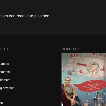
p
om een reactie te plaatsen.
OLIO
CONTACT
kamers
rkamers
rkamers
g diversen
en