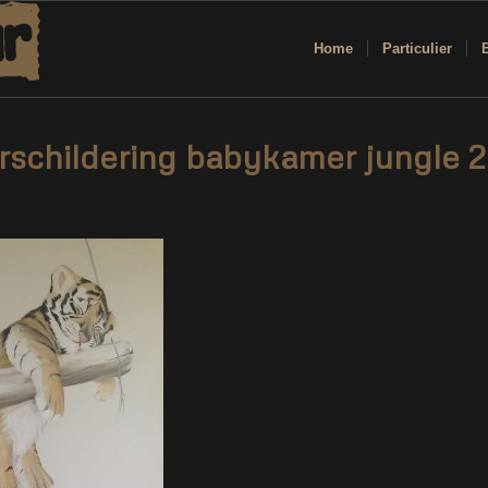
Home
Particulier
schildering babykamer jungle 2
/
/
12 februari 2019
0 Reacties
door
Corne van Berkel