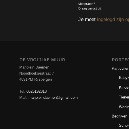
Meepraten?
Draag gerust bij!
Je moet
ingelogd zijn o
DE VROLIJKE MUUR
PORTF
Marjolein Daemen
Particulier
Noordhoeksestraat 7
Baby
4891PM Rijsbergen
Kinde
Tel:
0625192818
Tiene
Mail:
marjoleindaemen@gmail.com
Wonin
Bedrijven
Schol