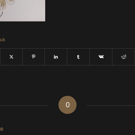
tuk
0
ANTWOORDEN
ie