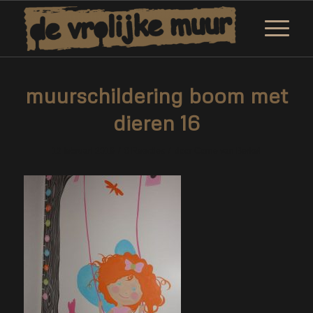
muurschildering boom met
dieren 16
/
/
12 februari 2019
0 Reacties
door
Corne van Berkel