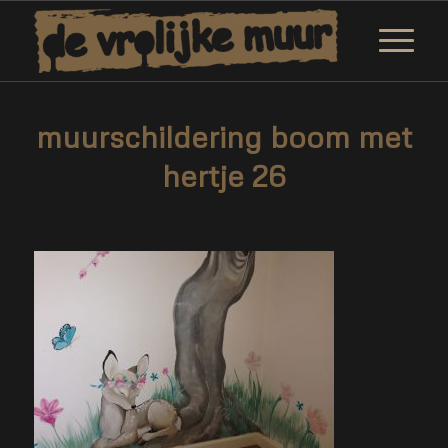
muurschildering boom met
hertje 26
/
/
12 februari 2019
0 Reacties
door
Corne van Berkel