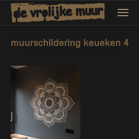
muurschildering keueken 4
/
/
12 februari 2019
0 Reacties
door
Corne van Berkel