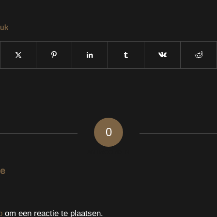
tuk
0
ANTWOORDEN
ie
p
om een reactie te plaatsen.