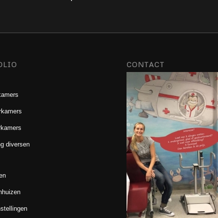
OLIO
CONTACT
kamers
rkamers
rkamers
g diversen
en
nhuizen
stellingen