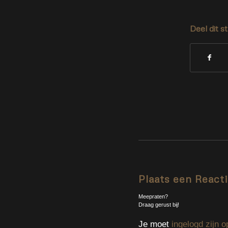
Deel dit s
Plaats een React
Meepraten?
Draag gerust bij!
Je moet
ingelogd zijn o