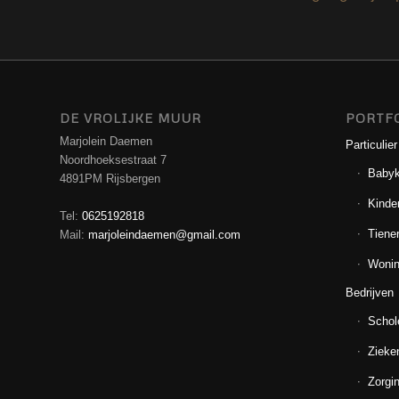
DE VROLIJKE MUUR
PORTF
Marjolein Daemen
Particulier
Noordhoeksestraat 7
Baby
4891PM Rijsbergen
Kinde
Tel:
0625192818
Tiene
Mail:
marjoleindaemen@gmail.com
Wonin
Bedrijven
Schol
Zieke
Zorgin