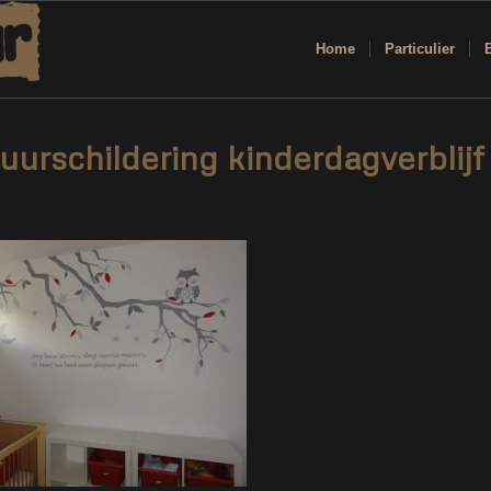
Home
Particulier
uurschildering kinderdagverblijf 
/
/
12 februari 2019
0 Reacties
door
Corne van Berkel