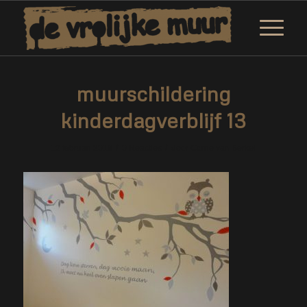
muurschildering
kinderdagverblijf 13
/
/
12 februari 2019
0 Reacties
door
Corne van Berkel