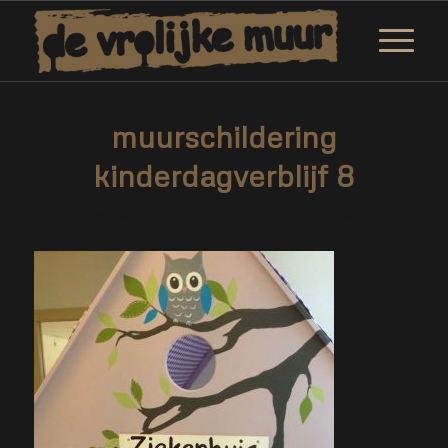
muurschildering
kinderdagverblijf 8
/
/
12 februari 2019
0 Reacties
door
Corne van Berkel