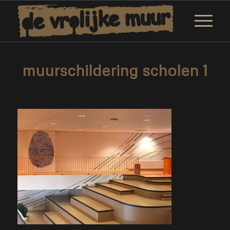
muurschildering scholen 1
/
/
12 februari 2019
0 Reacties
door
Corne van Berkel