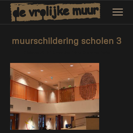
muurschildering scholen 3
/
/
12 februari 2019
0 Reacties
door
Corne van Berkel