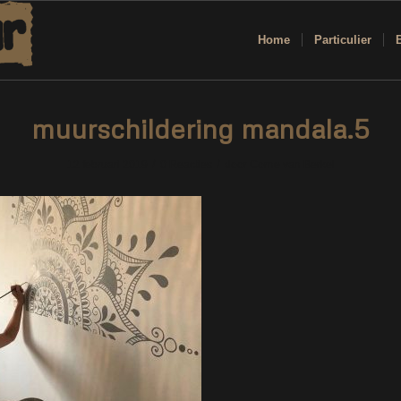
Home
Particulier
muurschildering mandala.5
/
/
12 februari 2019
0 Reacties
door
Corne van Berkel