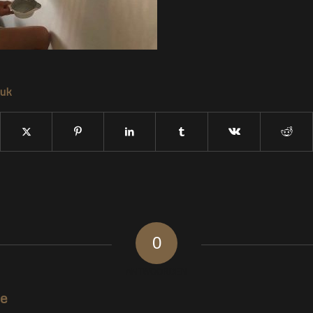
tuk
0
ANTWOORDEN
ie