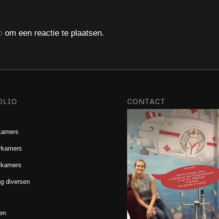
p
om een reactie te plaatsen.
OLIO
CONTACT
kamers
rkamers
rkamers
g diversen
en