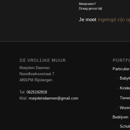
Meepraten?
Draag gerust bij!
Je moet
ingelogd zijn o
DE VROLIJKE MUUR
PORTF
Marjolein Daemen
Particulier
Noordhoeksestraat 7
Baby
4891PM Rijsbergen
Kinde
Tel:
0625192818
Tiene
Mail:
marjoleindaemen@gmail.com
Wonin
Bedrijven
Schol