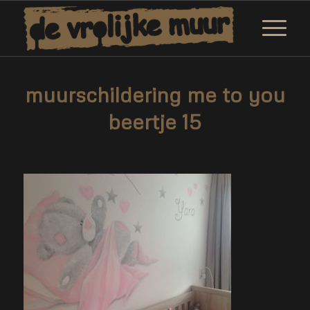
muurschildering me to you
beertje 15
/
/
12 februari 2019
0 Reacties
door
Corne van Berkel