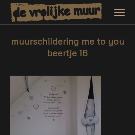
muurschildering me to you
beertje 16
/
/
12 februari 2019
0 Reacties
door
Corne van Berkel