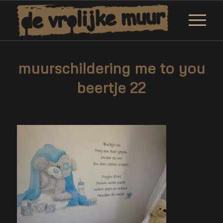
muurschildering me to you
beertje 22
/
/
12 februari 2019
0 Reacties
door
Corne van Berkel