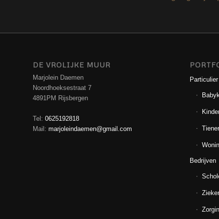
DE VROLIJKE MUUR
PORTF
Marjolein Daemen
Particulier
Noordhoeksestraat 7
Baby
4891PM Rijsbergen
Kinde
Tel:
0625192818
Tiene
Mail:
marjoleindaemen@gmail.com
Wonin
Bedrijven
Schol
Zieke
Zorgin