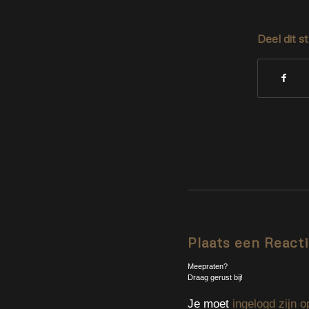
Deel dit s
Plaats een React
Meepraten?
Draag gerust bij!
Je moet
ingelogd zijn o