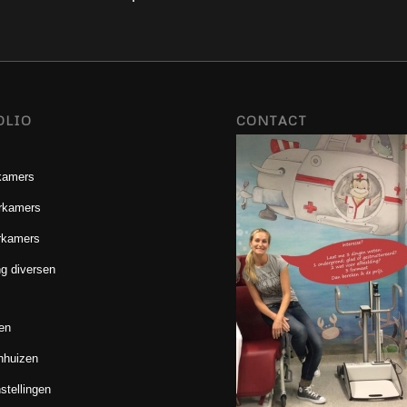
OLIO
CONTACT
kamers
rkamers
rkamers
g diversen
en
nhuizen
stellingen