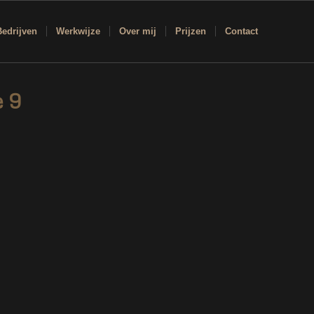
Bedrijven
Werkwijze
Over mij
Prijzen
Contact
e 9