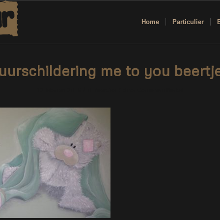
Home
Particulier
urschildering me to you beertj
/
/
12 februari 2019
0 Reacties
door
Corne van Berkel