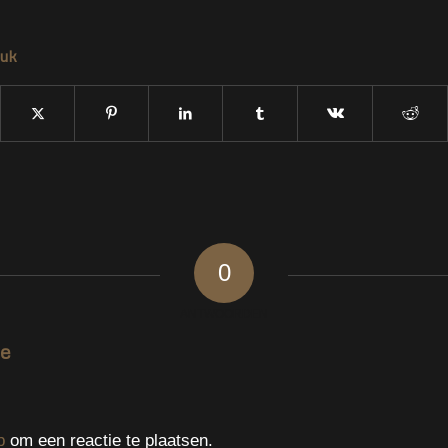
tuk
0
ANTWOORDEN
ie
p
om een reactie te plaatsen.