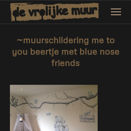
~muurschildering me to
you beertje met blue nose
friends
/
/
6 maart 2019
0 Reacties
door
Marjolein Daemen