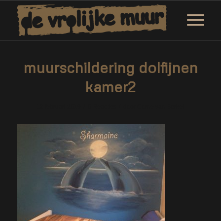
muurschildering dolfijnen
kamer2
/
/
12 februari 2019
0 Reacties
door
Corne van Berkel