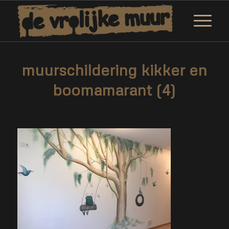
muurschildering kikker en
boomamarant (4)
/
/
19 maart 2019
0 Reacties
door
Marjolein Daemen