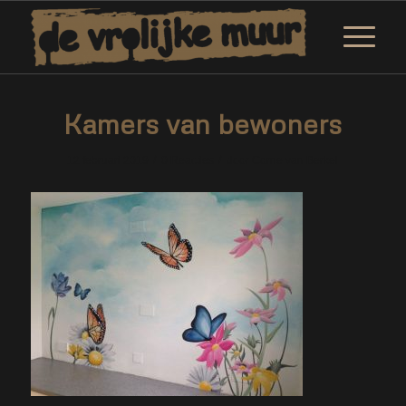
Kamers van bewoners
/
/
12 februari 2019
0 Reacties
door
Corne van Berkel