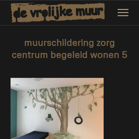
muurschildering zorg
centrum begeleid wonen 5
/
/
12 februari 2019
0 Reacties
door
Corne van Berkel