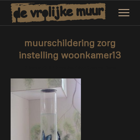
muurschildering zorg
instelling woonkamer13
/
/
12 februari 2019
0 Reacties
door
Corne van Berkel