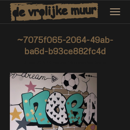
~7075f065-2064-49ab-
ba6d-b93ce882fc4d
/
/
18 maart 2019
0 Reacties
door
Marjolein Daemen