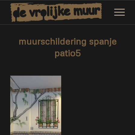
muurschildering spanje
patio5
/
/
12 februari 2019
0 Reacties
door
Corne van Berkel