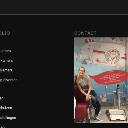
OLIO
CONTACT
kamers
rkamers
rkamers
g diversen
en
nhuizen
stellingen
sen