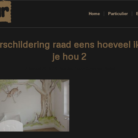
Home
Particulier
schildering raad eens hoeveel i
je hou 2
/
/
12 februari 2019
0 Reacties
door
Corne van Berkel