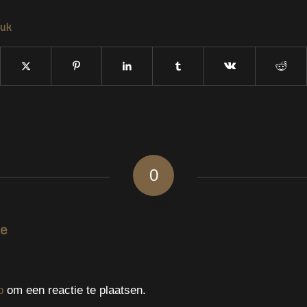
tuk
0
ANTWOORDEN
ie
p
om een reactie te plaatsen.