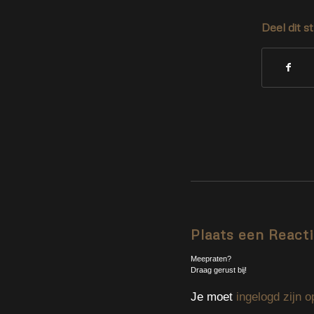
Deel dit s
Plaats een React
Meepraten?
Draag gerust bij!
Je moet
ingelogd zijn o