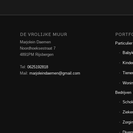
DE VROLIJKE MUUR
PORTF
Marjolein Daemen
Particulier
Noordhoeksestraat 7
Baby
4891PM Rijsbergen
Kinde
Tel:
0625192818
Tiene
Mail:
marjoleindaemen@gmail.com
Wonin
Bedrijven
Schol
Zieke
Zorgin
Diver