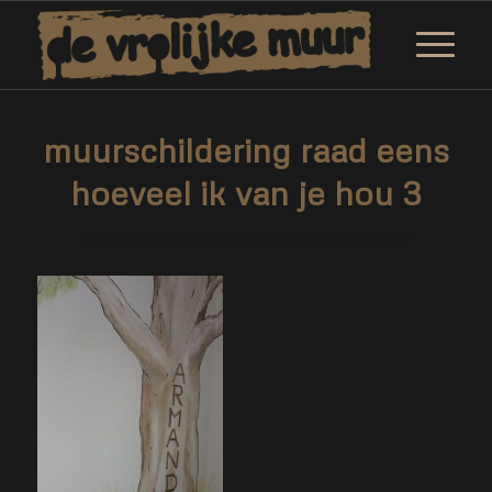
muurschildering raad eens
hoeveel ik van je hou 3
/
/
12 februari 2019
0 Reacties
door
Corne van Berkel