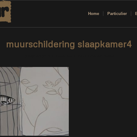
Home
Particulier
muurschildering slaapkamer4
/
/
12 februari 2019
0 Reacties
door
Corne van Berkel