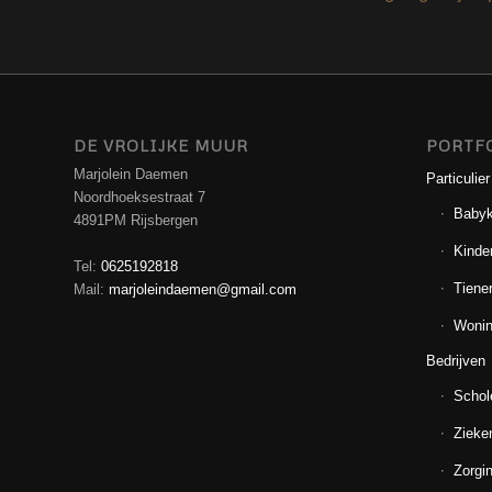
DE VROLIJKE MUUR
PORTF
Marjolein Daemen
Particulier
Noordhoeksestraat 7
Baby
4891PM Rijsbergen
Kinde
Tel:
0625192818
Tiene
Mail:
marjoleindaemen@gmail.com
Wonin
Bedrijven
Schol
Zieke
Zorgin