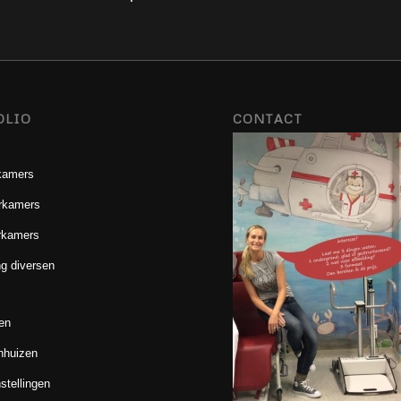
OLIO
CONTACT
kamers
rkamers
rkamers
g diversen
en
nhuizen
stellingen