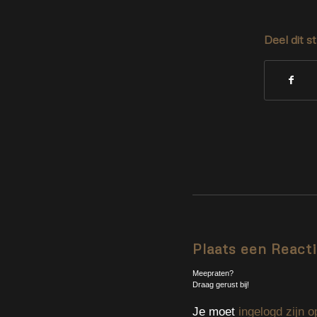
Deel dit s
Plaats een React
Meepraten?
Draag gerust bij!
Je moet
ingelogd zijn o