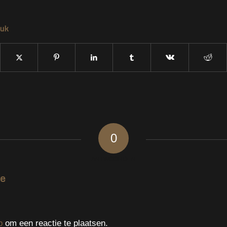
tuk
0
ANTWOORDEN
ie
p
om een reactie te plaatsen.