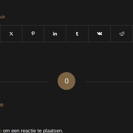
tuk
0
ANTWOORDEN
ie
p
om een reactie te plaatsen.