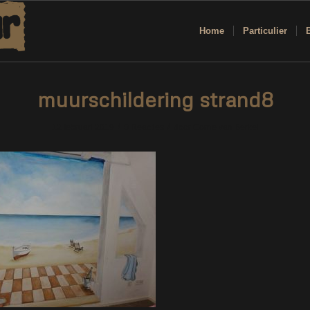
Home
Particulier
muurschildering strand8
/
/
12 februari 2019
0 Reacties
door
Corne van Berkel