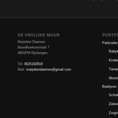
DE VROLIJKE MUUR
PORTF
Marjolein Daemen
Particulier
Noordhoeksestraat 7
Baby
4891PM Rijsbergen
Kinde
Tel:
0625192818
Tiene
Mail:
marjoleindaemen@gmail.com
Wonin
Bedrijven
Schol
Zieke
Zorgin