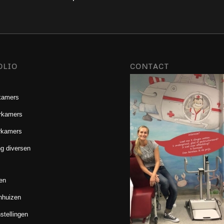
OLIO
CONTACT
kamers
rkamers
rkamers
g diversen
en
nhuizen
stellingen