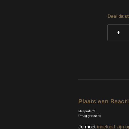
Deel dit s
Plaats een React
Meepraten?
Draag gerust bij!
Je moet
ingelogd zijn o