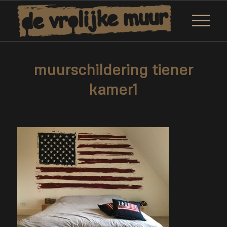
muurschildering tiener
kamer1
/
/
12 februari 2019
0 Reacties
door
Corne van Berkel