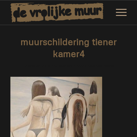
muurschildering tiener
kamer4
/
/
12 februari 2019
0 Reacties
door
Corne van Berkel