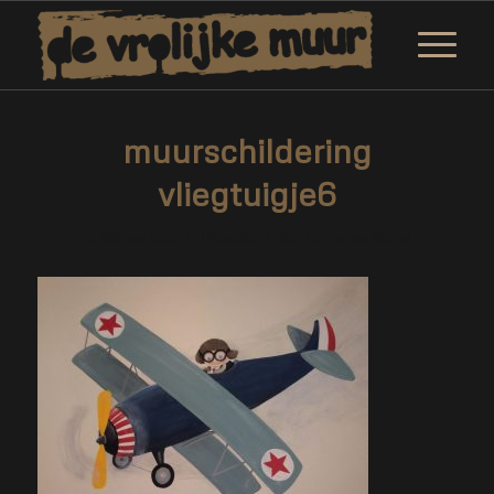
muurschildering
vliegtuigje6
/
/
12 februari 2019
0 Reacties
door
Corne van Berkel