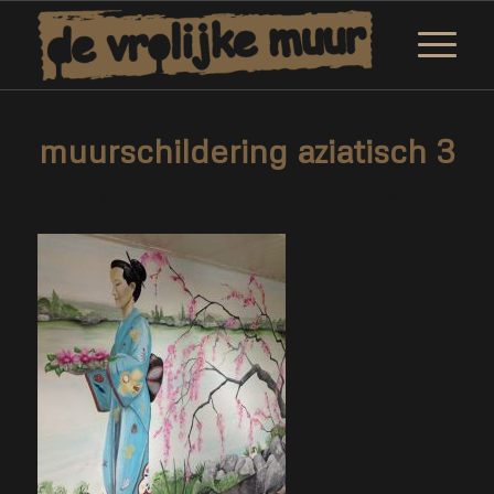
muurschildering aziatisch 3
/
/
12 februari 2019
0 Reacties
door
Corne van Berkel