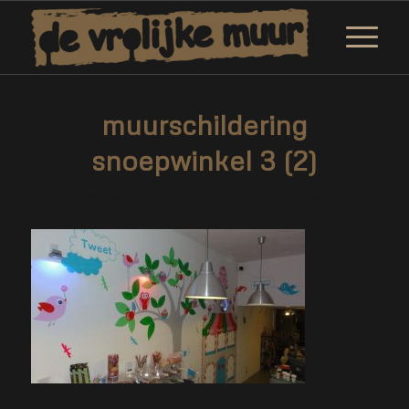
muurschildering
snoepwinkel 3 (2)
/
/
12 februari 2019
0 Reacties
door
Corne van Berkel