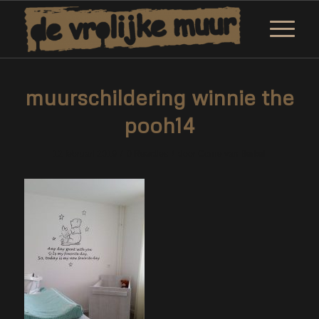
muurschildering winnie the
pooh14
/
/
12 februari 2019
0 Reacties
door
Corne van Berkel