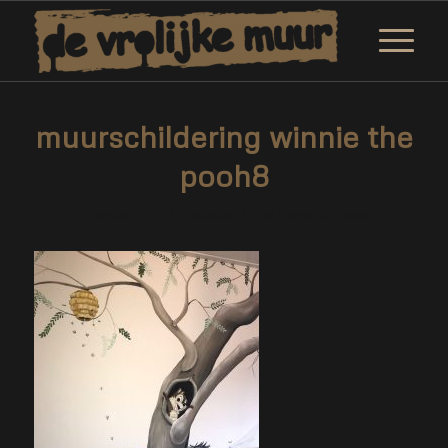
muurschildering winnie the
pooh8
/
/
12 februari 2019
0 Reacties
door
Corne van Berkel