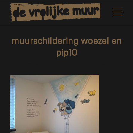
muurschildering woezel en
pip10
/
/
12 februari 2019
0 Reacties
door
Corne van Berkel