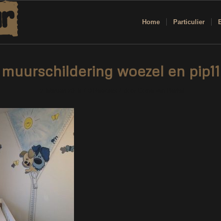
Home
Particulier
muurschildering woezel en pip11
/
/
12 februari 2019
0 Reacties
door
Corne van Berkel