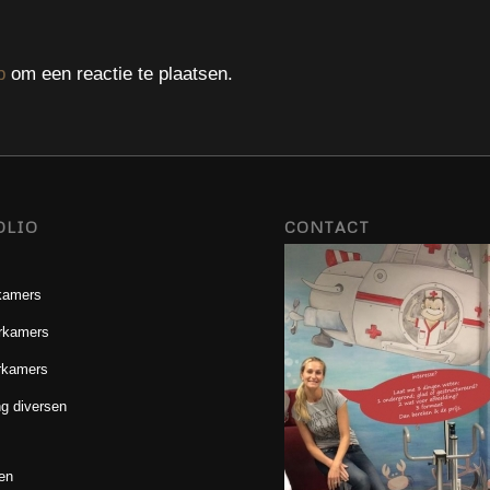
p
om een reactie te plaatsen.
OLIO
CONTACT
kamers
rkamers
rkamers
g diversen
en