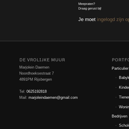
Meepraten?
Draag gerust bij!
Je moet
ingelogd zijn o
DE VROLIJKE MUUR
PORTF
Marjolein Daemen
Particulier
Noordhoeksestraat 7
Baby
4891PM Rijsbergen
Kinde
Tel:
0625192818
Tiene
Mail:
marjoleindaemen@gmail.com
Wonin
Bedrijven
Schol