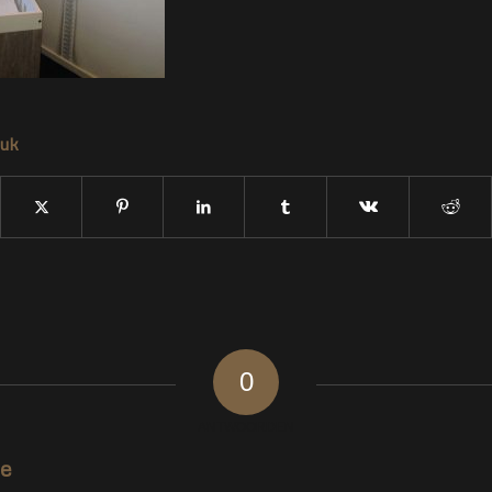
tuk
0
ANTWOORDEN
ie