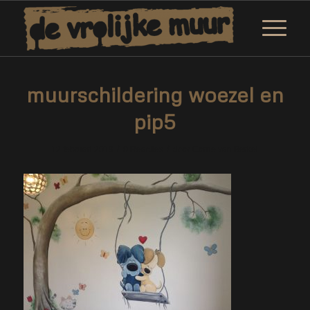
muurschildering woezel en
pip5
/
/
12 februari 2019
0 Reacties
door
Corne van Berkel