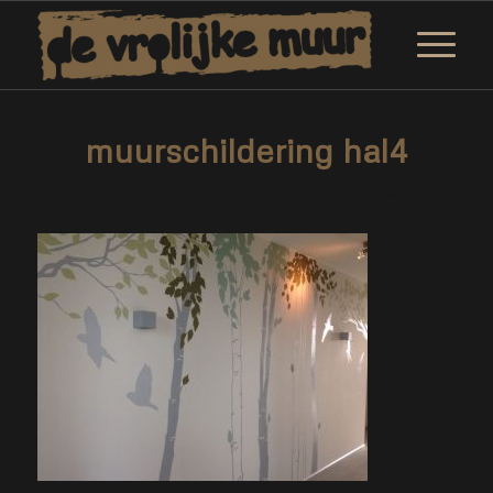
muurschildering hal4
/
/
12 februari 2019
0 Reacties
door
Corne van Berkel