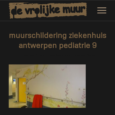
muurschildering ziekenhuis
antwerpen pediatrie 9
/
/
12 februari 2019
0 Reacties
door
Corne van Berkel