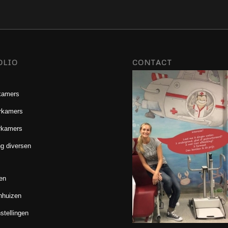
OLIO
CONTACT
kamers
rkamers
rkamers
g diversen
en
nhuizen
stellingen