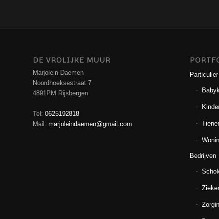
DE VROLIJKE MUUR
PORTF
Marjolein Daemen
Particulier
Noordhoeksestraat 7
Baby
4891PM Rijsbergen
Kinde
Tel:
0625192818
Tiene
Mail:
marjoleindaemen@gmail.com
Wonin
Bedrijven
Schol
Zieke
Zorgin